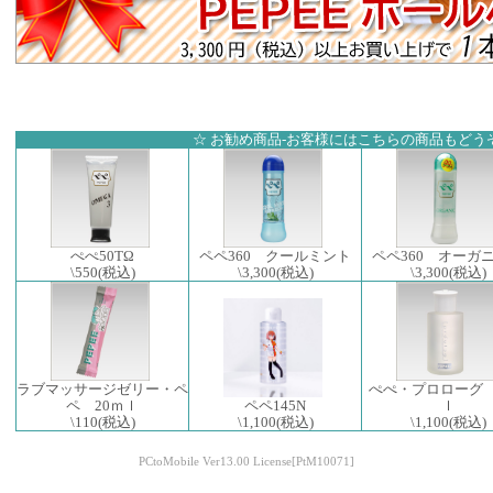
☆ お勧め商品-お客様にはこちらの商品もどうぞ
ぺぺ50TΩ
ペペ360 クールミント
ペペ360 オーガ
\550
(税込)
\3,300
(税込)
\3,300
(税込)
ラブマッサージゼリー・ペ
ぺぺ・プロローグ 
ペ 20ｍｌ
ペペ145N
ｌ
\110
(税込)
\1,100
(税込)
\1,100
(税込)
PCtoMobile Ver13.00 License[PtM10071]