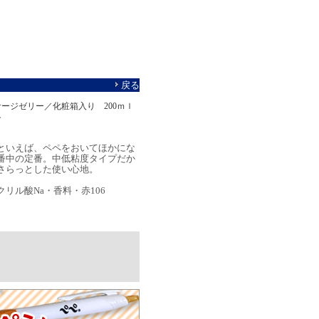
戻る
サージゼリー／化粧箱入り 200ｍｌ
ン
といえば、ペペをおいてほかにな
番中の定番。中低粘度タイプだか
さらっとした使い心地。
リル酸Na・香料・赤106