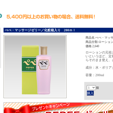
ぺぺ・マッサージゼリー／化粧箱入り 200ｍｌ
商品名:ぺぺ・マッ
商品分類:ローショ
価格:2,640
ローションの元祖
いというほど、定
らそのまま使え、
成分：水・ポリアク
容量：200ml
個