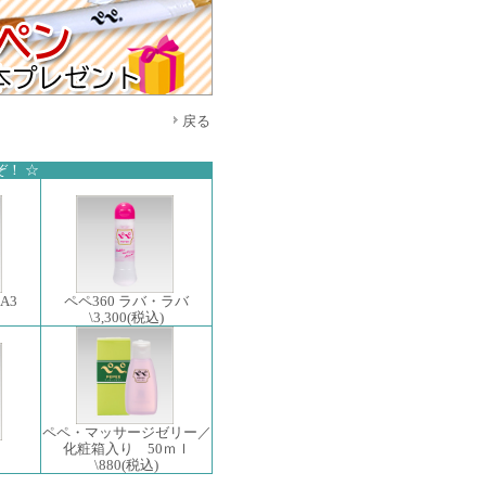
戻る
！ ☆
A3
ペペ360 ラバ・ラバ
\3,300
(税込)
ペペ・マッサージゼリー／
化粧箱入り 50ｍｌ
\880
(税込)