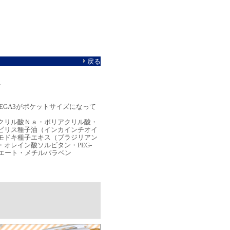
戻る
ン
MEGA3がポケットサイズになって
クリル酸Ｎａ・ポリアクリル酸・
ビリス種子油（インカインチオイ
モドキ種子エキス（ブラジリアン
オレイン酸ソルビタン・PEG-
コエート・メチルパラベン