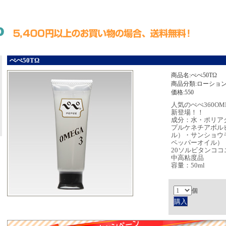
ぺぺ50TΩ
商品名:ぺぺ50TΩ
商品分類:ローショ
価格:550
人気のぺぺ360O
新登場！！
成分：水・ポリア
プルケネチアボル
ル）・サンショウ
ペッパーオイル）・
20ソルビタンコ
中高粘度品
容量：50ml
個