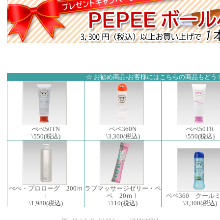
☆ お勧め商品-お客様にはこちらの商品もどうぞ
ぺぺ50TN
ペペ360N
ぺぺ50TR
\550
(税込)
\3,300
(税込)
\550
(税込)
ぺぺ・プロローグ 200ｍ
ラブマッサージゼリー・ペ
ｌ
ペ 20ｍｌ
ペペ360 クール
\1,980
(税込)
\110
(税込)
\3,300
(税込)