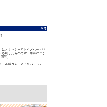
戻る
N
ン
クにオナッシー@トイズハート非
ンを施したものです（中身につき
と同等）
クリル酸Ｎａ・メチルパラベン