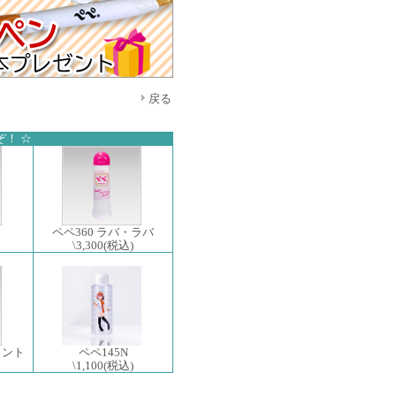
戻る
！ ☆
ペペ360 ラバ・ラバ
\3,300
(税込)
ミント
ペペ145N
\1,100
(税込)