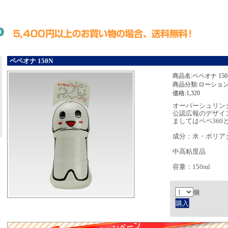
ペペオナ 150N
商品名:ペペオナ 150
商品分類:ローショ
価格:1,320
オーバーシュリン
公認広報のデザイ
ましてはペペ360
成分：水・ポリア
中高粘度品
容量：150ml
個