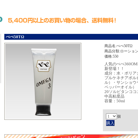
ぺぺ50TΩ
商品名:ぺぺ50TΩ
商品分類:ローショ
価格:550
人気のぺぺ360O
新登場！！
成分：水・ポリア
プルケネチアボル
ル）・サンショウ
ペッパーオイル）・
20ソルビタンコ
中高粘度品
容量：50ml
個