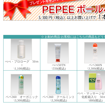
☆ お勧め商品-お客様にはこちらの商品もどうぞ
ぺぺ・プロローグ 50ｍ
ｌ
ぺぺ50TN
ペペ360N
\1,100
(税込)
\550
(税込)
\3,300
(税込)
ペペ・マッサージゼ
ペペ360 オーガニック
ペペ360 クールミント
化粧箱入り 50
\3,300
(税込)
\3,300
(税込)
\880
(税込)