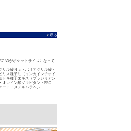
戻る
ン
MEGA3がポケットサイズになって
クリル酸Ｎａ・ポリアクリル酸・
ビリス種子油（インカインチオイ
モドキ種子エキス（ブラジリアン
オレイン酸ソルビタン・PEG-
コエート・メチルパラベン