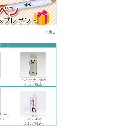
戻る
！ ☆
ペペオナ 150N
\1,320
(税込)
リー／
ｍｌ
ペペ145N
\1,100
(税込)