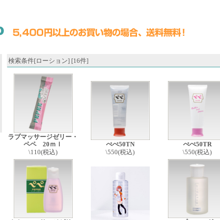
検索条件[ローション] [16件]
ラブマッサージゼリー・
ペペ 20ｍｌ
ぺぺ50TN
ぺぺ50TR
\110(税込)
\550(税込)
\550(税込)