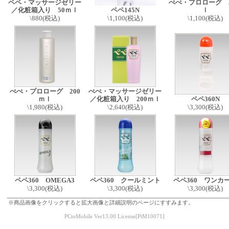
ペペ・マッサージゼリー
ぺぺ・プロローグ 
／化粧箱入り 50ｍｌ
ペペ145N
ｌ
\880(税込)
\1,100(税込)
\1,100(税込)
ぺぺ・プロローグ 200
ぺぺ・マッサージゼリー
ｍｌ
／化粧箱入り 200ｍｌ
ペペ360N
\1,980(税込)
\2,640(税込)
\3,300(税込)
ペペ360 OMEGA3
ペペ360 クールミント
ペペ360 ワンカ
\3,300(税込)
\3,300(税込)
\3,300(税込)
※商品画像をクリックすると拡大画像と詳細説明のページにすすみます。
PCtoMobile Ver13.00 License[PtM10071]